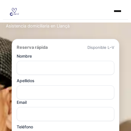
Ir
al
contenido
Asistencia domiciliaria en Llançà
Reserva rápida
Disponible L–V
Nombre
Apellidos
Email
Teléfono