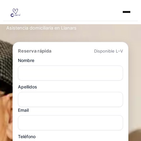
Ir
al
contenido
Asistencia domiciliaria en Llanars
Reserva rápida
Disponible L–V
Nombre
Apellidos
Email
Teléfono