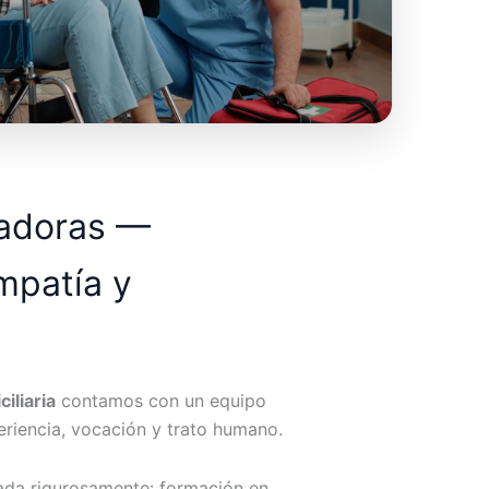
dadoras —
mpatía y
iliaria
contamos con un equipo
riencia, vocación y trato humano.
ada rigurosamente: formación en