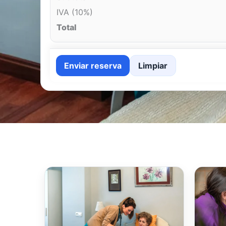
IVA (10%)
Total
Enviar reserva
Limpiar