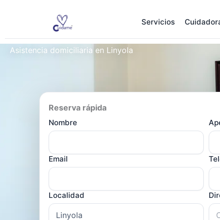
Ir
al
Servicios
Cuidador
contenido
Asistencia domiciliaria en Linyola
Reserva rápida
Nombre
Ape
Email
Te
Localidad
Di