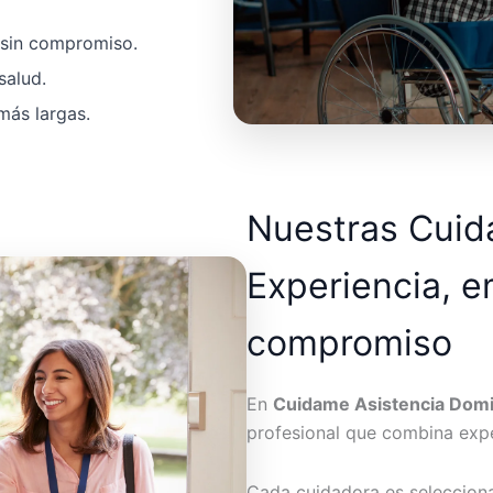
a sin compromiso.
salud.
más largas.
Nuestras Cui
Experiencia, e
compromiso
En
Cuidame Asistencia Domic
profesional que combina expe
Cada cuidadora es seleccion