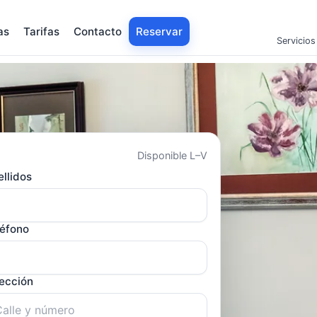
as
Tarifas
Contacto
Reservar
Servicios
Disponible L–V
llidos
léfono
rección