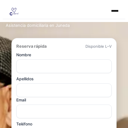
Ir
al
contenido
Asistencia domiciliaria en Juneda
Reserva rápida
Disponible L–V
Nombre
Apellidos
Email
Teléfono