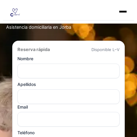
Ir
al
contenido
Asistencia domiciliaria en Jorba
Reserva rápida
Disponible L–V
Nombre
Apellidos
Email
Teléfono