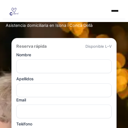
Ir
al
contenido
Asistencia domiciliaria en Isona i Conca Dellà
Reserva rápida
Disponible L–V
Nombre
Apellidos
Email
Teléfono