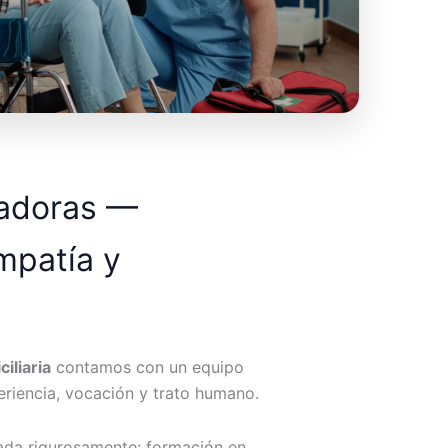
dadoras —
mpatía y
iliaria
contamos con un equipo
riencia, vocación y trato humano.
ada rigurosamente: formación en