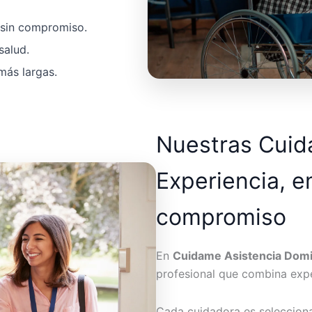
a sin compromiso.
salud.
más largas.
Nuestras Cui
Experiencia, e
compromiso
En
Cuidame Asistencia Domic
profesional que combina expe
Cada cuidadora es seleccion