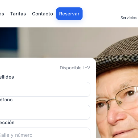
as
Tarifas
Contacto
Reservar
Servicios
Disponible L–V
llidos
léfono
rección