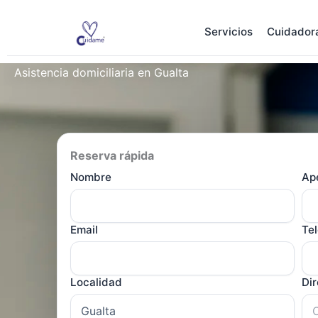
Ir
al
Servicios
Cuidador
contenido
Asistencia domiciliaria en Gualta
Reserva rápida
Nombre
Ape
Email
Te
Localidad
Di