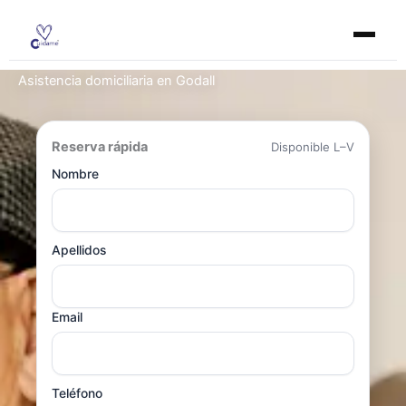
Ir
al
contenido
Asistencia domiciliaria en Godall
Reserva rápida
Disponible L–V
Nombre
Apellidos
Email
Teléfono