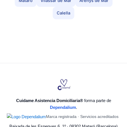
Mataró
Vilassar de Mar
Arenys de Mar
Calella
Cuidame Asistencia Domiciliaria®
forma parte de
Dependalium
.
Marca registrada · Servicios acreditados
Baixada de les Espenyes 6, 1º · 08302 Mataró (Barcelona)