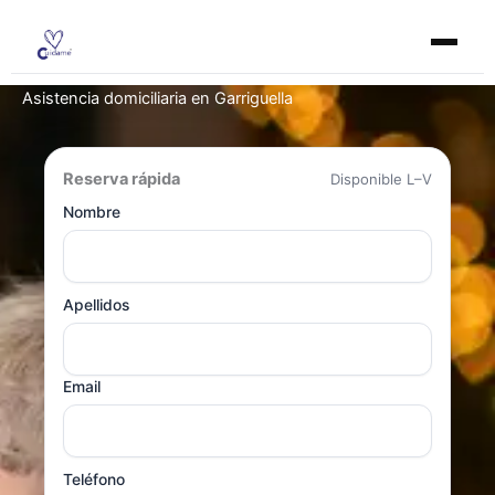
Ir
al
contenido
Asistencia domiciliaria en Garriguella
Reserva rápida
Disponible L–V
Nombre
Apellidos
Email
Teléfono