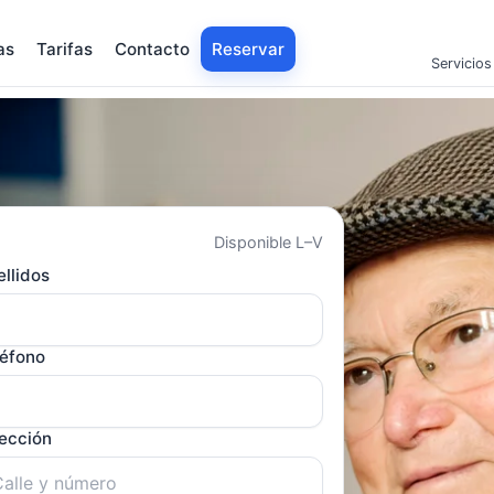
as
Tarifas
Contacto
Reservar
Servicios
Disponible L–V
llidos
léfono
rección