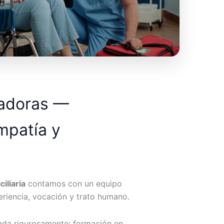
dadoras —
mpatía y
iliaria
contamos con un equipo
riencia, vocación y trato humano.
ada rigurosamente: formación en