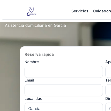
Ir
al
Servicios
Cuidador
contenido
Asistencia domiciliaria en Garcia
Reserva rápida
Nombre
Ape
Email
Te
Localidad
Di