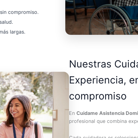
a sin compromiso.
salud.
más largas.
Nuestras Cui
Experiencia, e
compromiso
En
Cuidame Asistencia Domic
profesional que combina expe
Cada cuidadora es seleccion