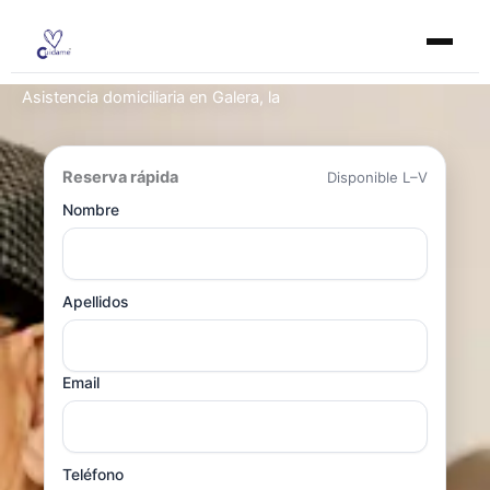
Ir
al
contenido
Asistencia domiciliaria en Galera, la
Reserva rápida
Disponible L–V
Nombre
Apellidos
Email
Teléfono