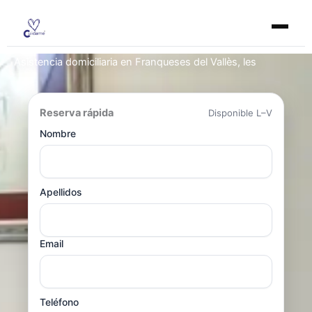
Ir
al
contenido
Asistencia domiciliaria en Franqueses del Vallès, les
Reserva rápida
Disponible L–V
Nombre
Apellidos
Email
Teléfono