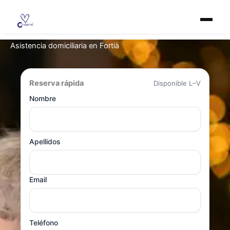
Ir
al
contenido
Asistencia domiciliaria en Fortià
Reserva rápida
Disponible L–V
Nombre
Apellidos
Email
Teléfono