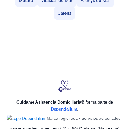
Mataró
Vilassar de Mar
Arenys de Mar
Calella
Cuidame Asistencia Domiciliaria®
forma parte de
Dependalium
.
Marca registrada · Servicios acreditados
Baixada de les Espenyes 6, 1º · 08302 Mataró (Barcelona)