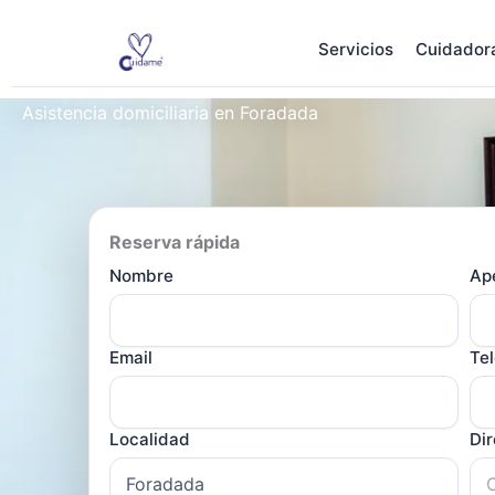
Ir
al
Servicios
Cuidador
contenido
Asistencia domiciliaria en Foradada
Reserva rápida
Nombre
Ape
Email
Te
Localidad
Di