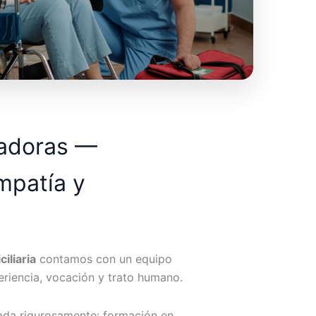
dadoras —
mpatía y
iliaria
contamos con un equipo
riencia, vocación y trato humano.
ada rigurosamente: formación en