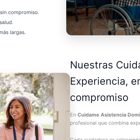
a sin compromiso.
salud.
más largas.
Nuestras Cui
Experiencia, e
compromiso
En
Cuidame Asistencia Domic
profesional que combina expe
Cada cuidadora es seleccion