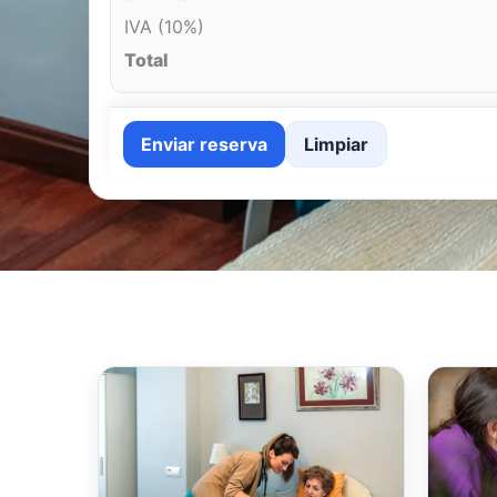
IVA (10%)
Total
Enviar reserva
Limpiar