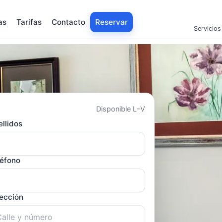
as
Tarifas
Contacto
Reservar
Servicios
Disponible L–V
llidos
léfono
rección