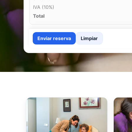
IVA (10%)
Total
Enviar reserva
Limpiar