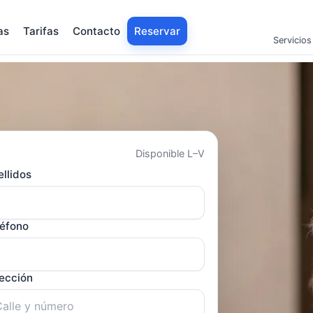
as
Tarifas
Contacto
Reservar
Servicios
Disponible L–V
llidos
léfono
rección