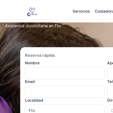
Ir
al
Servicios
Cuidador
contenido
Asistencia domiciliaria en Flix
Reserva rápida
Nombre
Ape
Email
Te
Localidad
Di