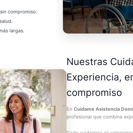
a sin compromiso.
salud.
más largas.
Nuestras Cui
Experiencia, e
compromiso
En
Cuidame Asistencia Domic
profesional que combina expe
Cada cuidadora es seleccion