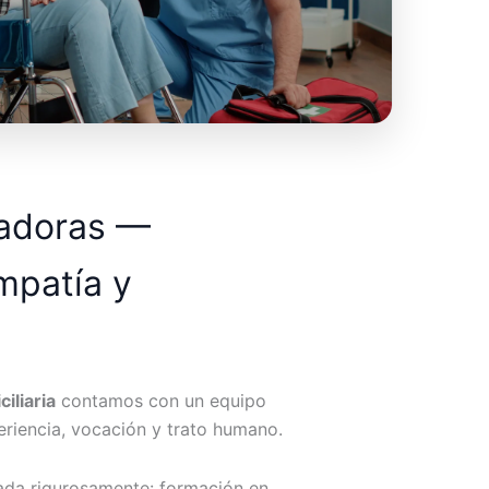
dadoras —
mpatía y
iliaria
contamos con un equipo
riencia, vocación y trato humano.
ada rigurosamente: formación en