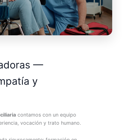
dadoras —
mpatía y
iliaria
contamos con un equipo
riencia, vocación y trato humano.
ada rigurosamente: formación en