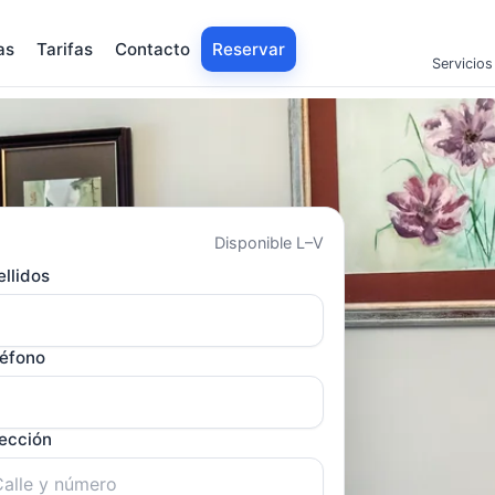
as
Tarifas
Contacto
Reservar
Servicios
Disponible L–V
llidos
léfono
rección