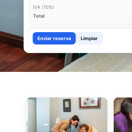
IVA (10%)
Total
Enviar reserva
Limpiar