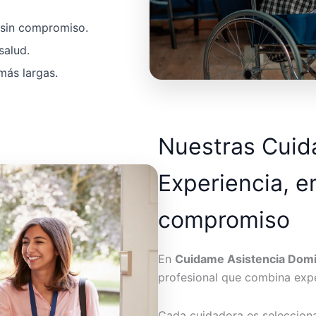
a sin compromiso.
salud.
más largas.
Nuestras Cui
Experiencia, e
compromiso
En
Cuidame Asistencia Domic
profesional que combina expe
Cada cuidadora es seleccion