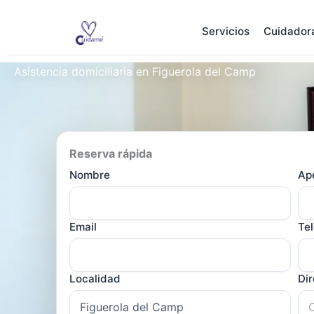
Ir
al
Servicios
Cuidador
contenido
Asistencia domiciliaria en Figuerola del Camp
Reserva rápida
Nombre
Ape
Email
Te
Localidad
Di