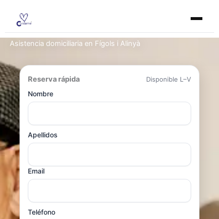
Ir
al
contenido
Asistencia domiciliaria en Fígols i Alinyà
Reserva rápida
Disponible L–V
Nombre
Apellidos
Email
Teléfono