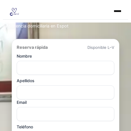
Ir
al
contenido
Asistencia domiciliaria en Espot
Reserva rápida
Disponible L–V
Nombre
Apellidos
Email
Teléfono