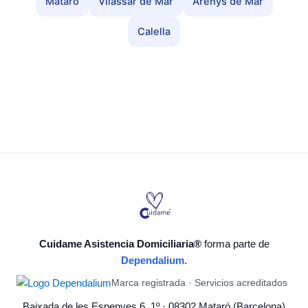
Mataró
Vilassar de Mar
Arenys de Mar
Calella
Cuidame Asistencia Domiciliaria®
forma parte de
Dependalium
.
Marca registrada · Servicios acreditados
Baixada de les Espenyes 6, 1º · 08302 Mataró (Barcelona)