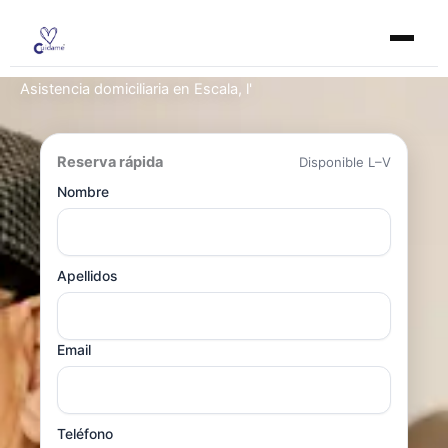
Ir
al
contenido
Asistencia domiciliaria en Escala, l'
Reserva rápida
Disponible L–V
Nombre
Apellidos
Email
Teléfono