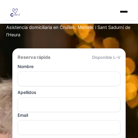
Ir
al
contenido
Asistencia domiciliaria en Cruïlles, Monells i Sant Sadurní de
l'Heura
Reserva rápida
Disponible L–V
Nombre
Apellidos
Email