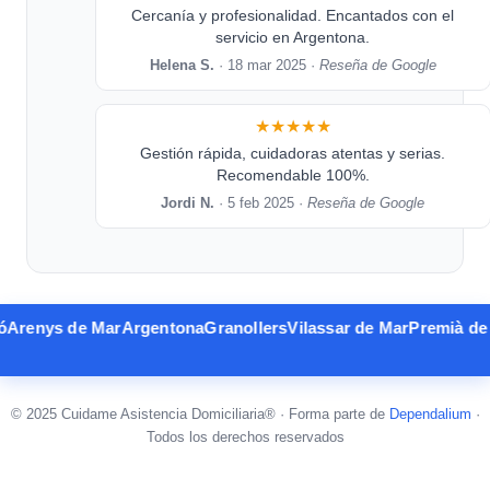
Cercanía y profesionalidad. Encantados con el
servicio en Argentona.
Helena S.
· 18 mar 2025 ·
Reseña de Google
★★★★★
Gestión rápida, cuidadoras atentas y serias.
Recomendable 100%.
Jordi N.
· 5 feb 2025 ·
Reseña de Google
renys de Mar
Argentona
Granollers
Vilassar de Mar
Premià de M
© 2025 Cuidame Asistencia Domiciliaria® · Forma parte de
Dependalium
·
Todos los derechos reservados