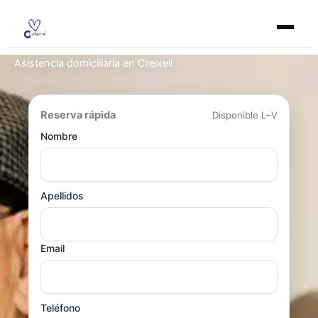
Ir
al
contenido
Asistencia domiciliaria en Creixell
Reserva rápida
Disponible L–V
Nombre
Apellidos
Email
Teléfono