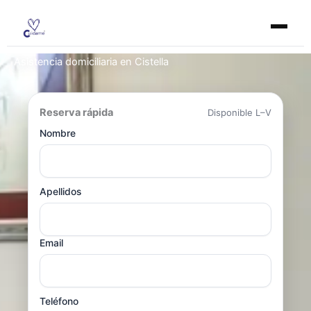
Ir
al
contenido
Asistencia domiciliaria en Cistella
Reserva rápida
Disponible L–V
Nombre
Apellidos
Email
Teléfono