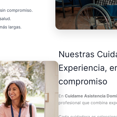
a sin compromiso.
salud.
más largas.
Nuestras Cui
Experiencia, e
compromiso
En
Cuidame Asistencia Domic
profesional que combina expe
Cada cuidadora es seleccion