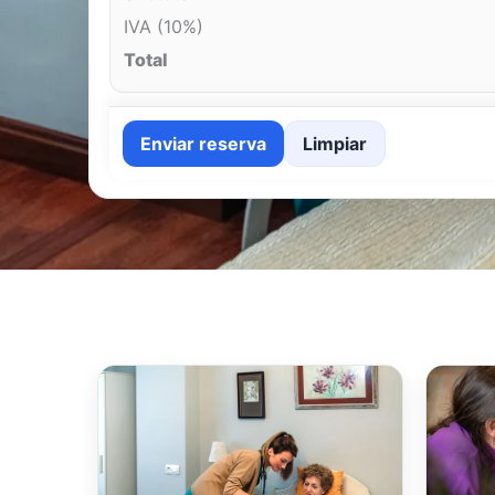
IVA (10%)
Total
Enviar reserva
Limpiar