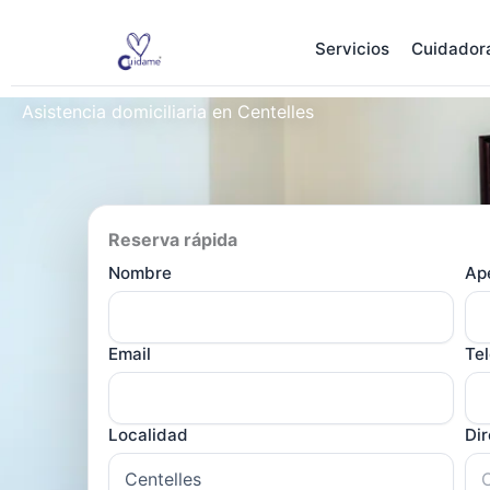
Ir
al
Servicios
Cuidador
contenido
Asistencia domiciliaria en Centelles
Reserva rápida
Nombre
Ape
Email
Te
Localidad
Di