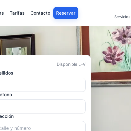
as
Tarifas
Contacto
Reservar
Servicios
Disponible L–V
llidos
léfono
rección