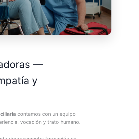
dadoras —
mpatía y
iliaria
contamos con un equipo
riencia, vocación y trato humano.
ada rigurosamente: formación en