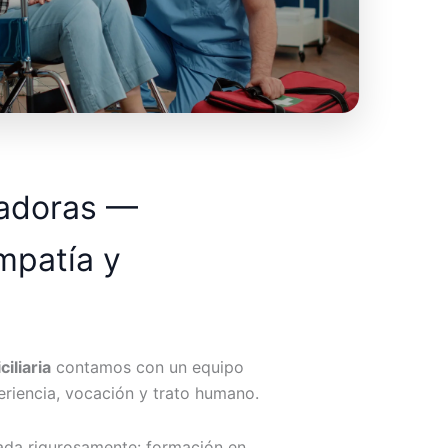
dadoras —
mpatía y
iliaria
contamos con un equipo
riencia, vocación y trato humano.
ada rigurosamente: formación en