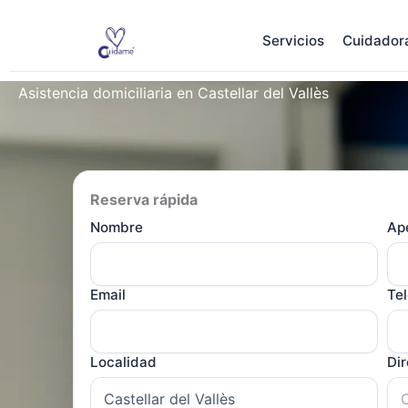
Ir
al
Servicios
Cuidador
contenido
Asistencia domiciliaria en Castellar del Vallès
Reserva rápida
Nombre
Ape
Email
Te
Localidad
Di