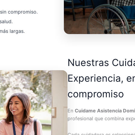
a sin compromiso.
salud.
más largas.
Nuestras Cui
Experiencia, e
compromiso
En
Cuidame Asistencia Domic
profesional que combina expe
Cada cuidadora es seleccion