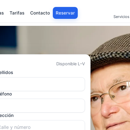
as
Tarifas
Contacto
Reservar
Servicios
Disponible L–V
llidos
léfono
rección