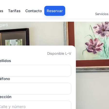
as
Tarifas
Contacto
Reservar
Servicios
Agaró
Disponible L–V
llidos
léfono
rección