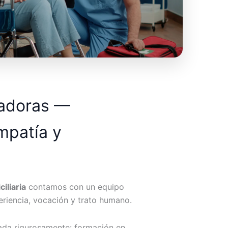
dadoras —
mpatía y
iliaria
contamos con un equipo
riencia, vocación y trato humano.
ada rigurosamente: formación en