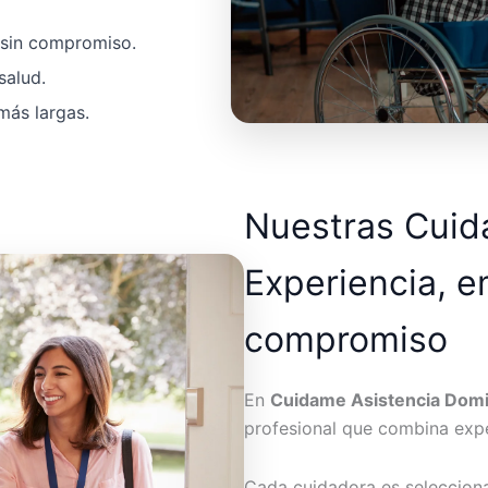
a sin compromiso.
salud.
más largas.
Nuestras Cui
Experiencia, e
compromiso
En
Cuidame Asistencia Domic
profesional que combina expe
Cada cuidadora es seleccion