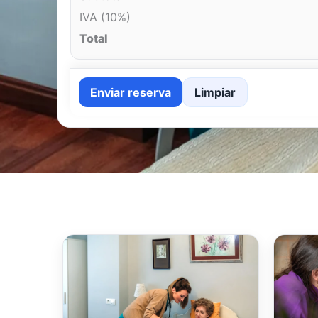
IVA (10%)
Total
Enviar reserva
Limpiar