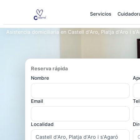
Ir
al
Servicios
Cuidador
contenido
Asistencia domiciliaria en Castell d'Aro, Platja d'Aro i s'
Reserva rápida
Nombre
Ape
Email
Te
Localidad
Di