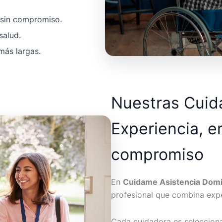
a sin compromiso.
salud.
más largas.
Nuestras Cui
Experiencia, e
compromiso
En
Cuidame Asistencia Domic
profesional que combina expe
Cada cuidadora es seleccion