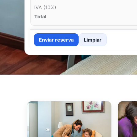
IVA (10%)
Total
Enviar reserva
Limpiar