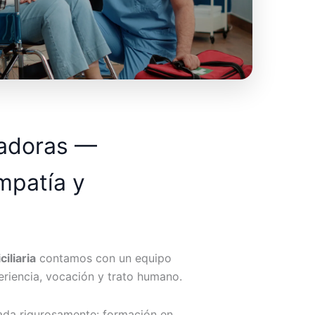
dadoras —
mpatía y
iliaria
contamos con un equipo
riencia, vocación y trato humano.
ada rigurosamente: formación en