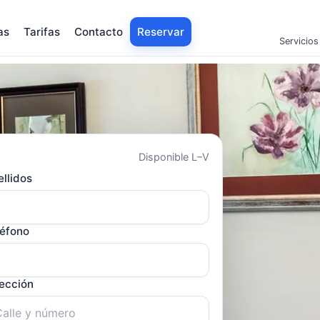
as
Tarifas
Contacto
Reservar
Servicios
Disponible L–V
llidos
léfono
rección