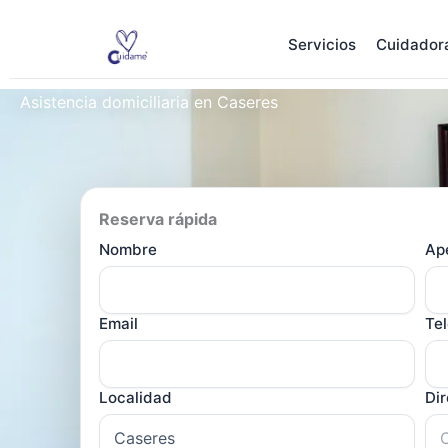
Ir
al
Servicios
Cuidador
contenido
Asistencia domiciliaria en Caseres
Reserva rápida
Nombre
Ape
Email
Te
Localidad
Di