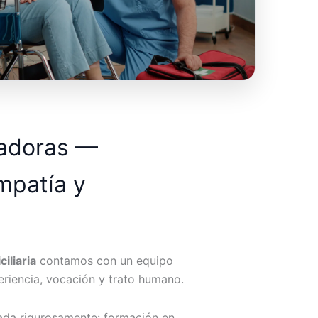
dadoras —
mpatía y
iliaria
contamos con un equipo
riencia, vocación y trato humano.
ada rigurosamente: formación en