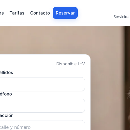
as
Tarifas
Contacto
Reservar
Servicios
Disponible L–V
llidos
léfono
rección