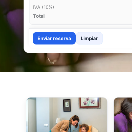
IVA (10%)
Total
Enviar reserva
Limpiar