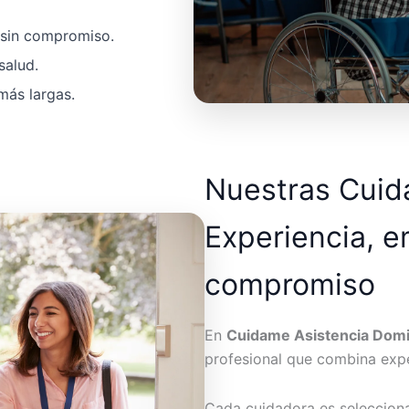
a sin compromiso.
salud.
más largas.
Nuestras Cui
Experiencia, e
compromiso
En
Cuidame Asistencia Domic
profesional que combina expe
Cada cuidadora es seleccion