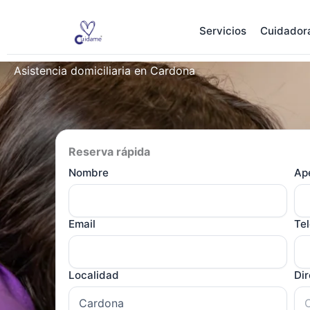
Ir
al
Servicios
Cuidador
contenido
Asistencia domiciliaria en Cardona
Reserva rápida
Nombre
Ape
Email
Te
Localidad
Di