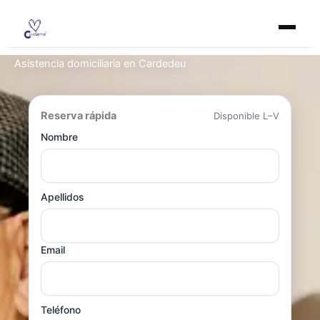
Ir
al
contenido
Asistencia domiciliaria en Cardedeu
Reserva rápida
Disponible L–V
Nombre
Apellidos
Email
Teléfono