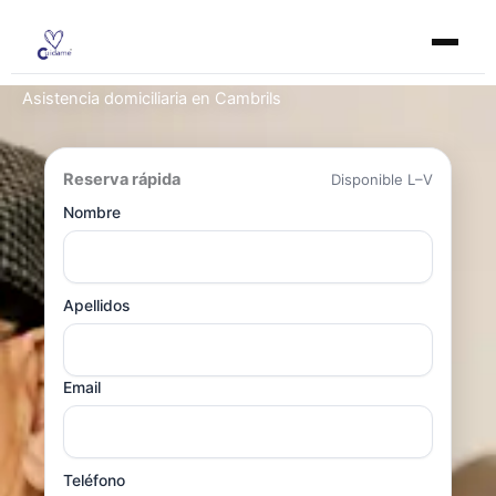
Ir
al
contenido
Asistencia domiciliaria en Cambrils
Reserva rápida
Disponible L–V
Nombre
Apellidos
Email
Teléfono