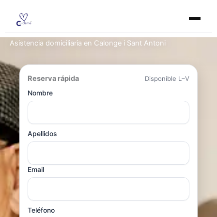
Ir
al
contenido
Asistencia domiciliaria en Calonge i Sant Antoni
Reserva rápida
Disponible L–V
Nombre
Apellidos
Email
Teléfono