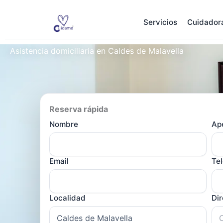
Ir
al
Servicios
Cuidador
contenido
Asistencia domiciliaria en Caldes de Malavella
Reserva rápida
Nombre
Ape
Email
Te
Localidad
Di