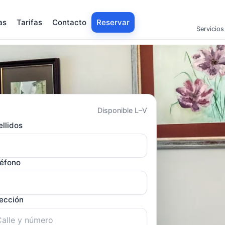
as
Tarifas
Contacto
Reservar
Servicios
Disponible L–V
llidos
léfono
rección