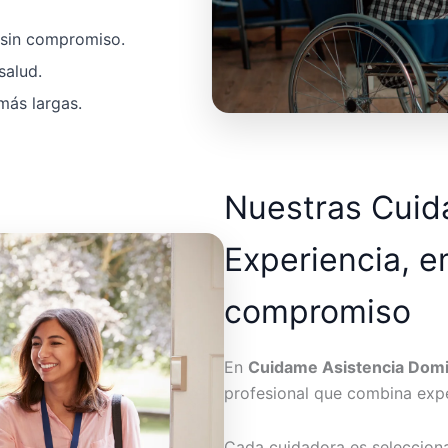
a sin compromiso.
salud.
más largas.
Nuestras Cui
Experiencia, e
compromiso
En
Cuidame Asistencia Domic
profesional que combina expe
Cada cuidadora es seleccion