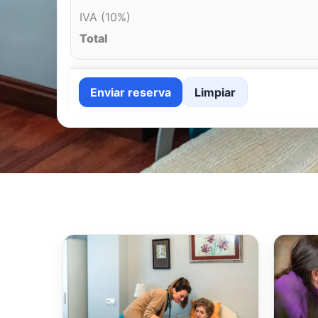
IVA (10%)
Total
Enviar reserva
Limpiar