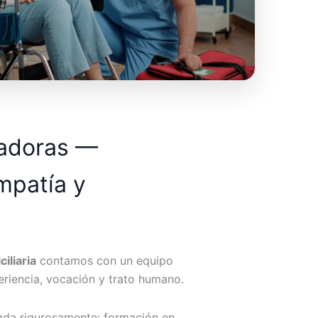
dadoras —
mpatía y
iliaria
contamos con un equipo
riencia, vocación y trato humano.
ada rigurosamente: formación en