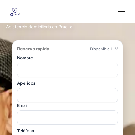
Ir
al
contenido
Asistencia domiciliaria en Bruc, el
Reserva rápida
Disponible L–V
Nombre
Apellidos
Email
Teléfono