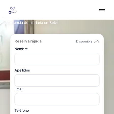
Ir
al
contenido
Asistencia domiciliaria en Bolvir
Reserva rápida
Disponible L–V
Nombre
Apellidos
Email
Teléfono