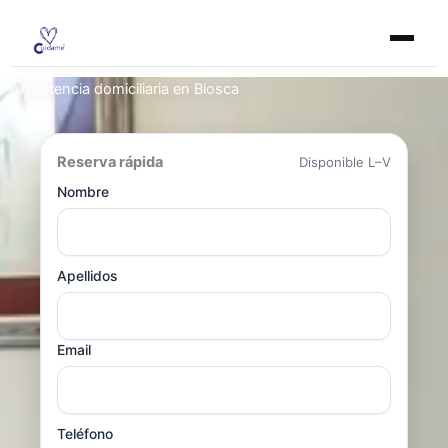
Ir
al
contenido
Asistencia domiciliaria en Biosca
Reserva rápida
Disponible L–V
Nombre
Apellidos
Email
Teléfono