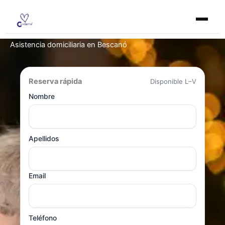
Ir
al
contenido
Asistencia domiciliaria en Bescanó
Reserva rápida
Disponible L–V
Nombre
Apellidos
Email
Teléfono