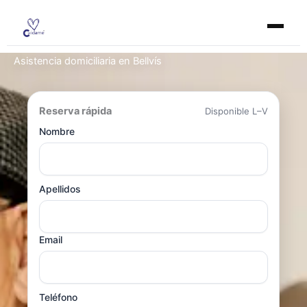
Ir
al
contenido
Asistencia domiciliaria en Bellvís
Reserva rápida
Disponible L–V
Nombre
Apellidos
Email
Teléfono