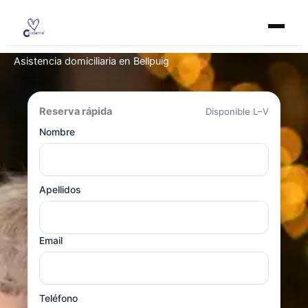
Ir
al
contenido
Asistencia domiciliaria en Bellpuig
Reserva rápida
Disponible L–V
Nombre
Apellidos
Email
Teléfono