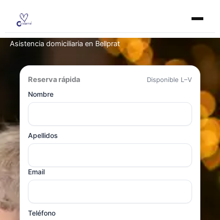
Ir
al
contenido
Asistencia domiciliaria en Bellprat
Reserva rápida
Disponible L–V
Nombre
Apellidos
Email
Teléfono