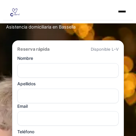
Ir
al
contenido
Asistencia domiciliaria en Bassella
Reserva rápida
Disponible L–V
Nombre
Apellidos
Email
Teléfono