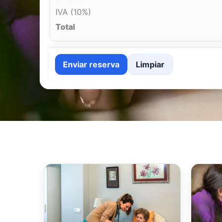
IVA (10%)
Total
Enviar reserva
Limpiar