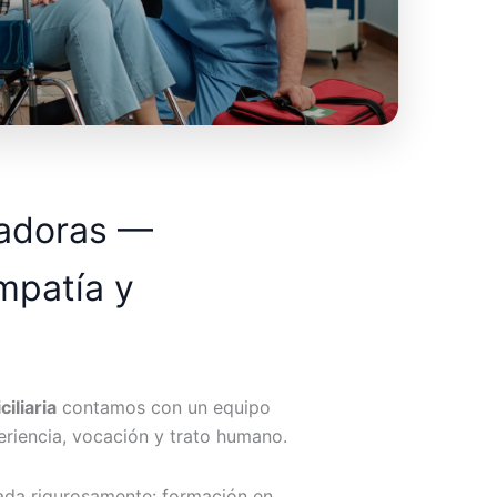
dadoras —
mpatía y
iliaria
contamos con un equipo
riencia, vocación y trato humano.
ada rigurosamente: formación en