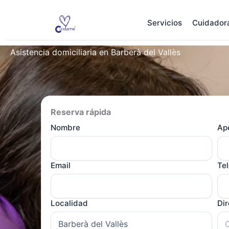
Ir
al
Servicios
Cuidador
contenido
Asistencia domiciliaria en Barberà del Vallès
Reserva rápida
Nombre
Ape
Email
Te
Localidad
Di