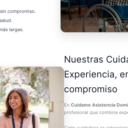
a sin compromiso.
salud.
más largas.
Nuestras Cui
Experiencia, e
compromiso
En
Cuidame Asistencia Domic
profesional que combina expe
Cada cuidadora es seleccion