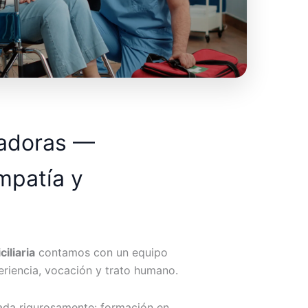
dadoras —
mpatía y
iliaria
contamos con un equipo
riencia, vocación y trato humano.
ada rigurosamente: formación en