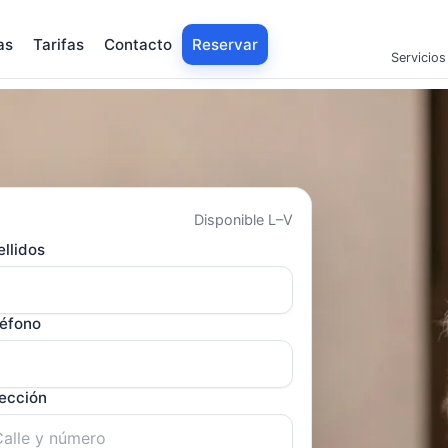
as
Tarifas
Contacto
Reservar
Servicios
Disponible L–V
llidos
léfono
rección