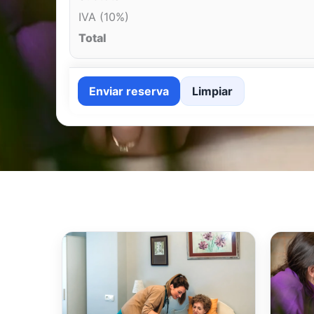
IVA (10%)
Total
Enviar reserva
Limpiar