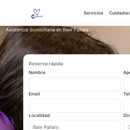
Ir
al
Servicios
Cuidador
contenido
Asistencia domiciliaria en Baix Pallars
Reserva rápida
Nombre
Ape
Email
Te
Localidad
Di