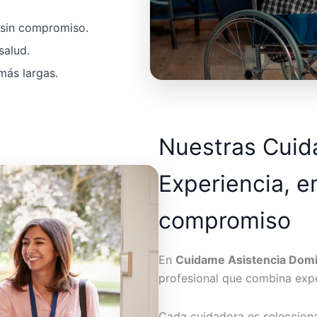
a sin compromiso.
salud.
más largas.
Nuestras Cui
Experiencia, e
compromiso
En
Cuidame Asistencia Domic
profesional que combina expe
Cada cuidadora es seleccion