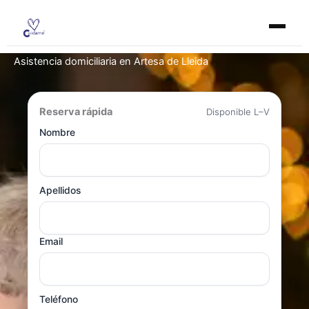
Ir
al
contenido
Asistencia domiciliaria en Artesa de Lleida
Reserva rápida
Disponible L–V
Nombre
Apellidos
Email
Teléfono