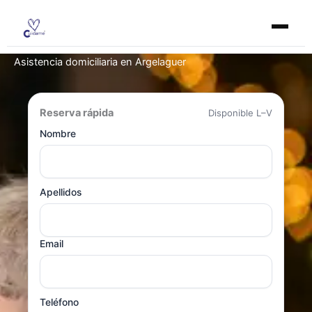
Ir
al
contenido
Asistencia domiciliaria en Argelaguer
Reserva rápida
Disponible L–V
Nombre
Apellidos
Email
Teléfono