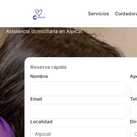
Ir
al
Servicios
Cuidador
contenido
Asistencia domiciliaria en Alpicat
Reserva rápida
Nombre
Ape
Email
Te
Localidad
Di