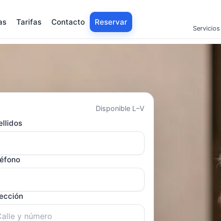
as
Tarifas
Contacto
Reservar
Servicios
Disponible L–V
llidos
léfono
rección