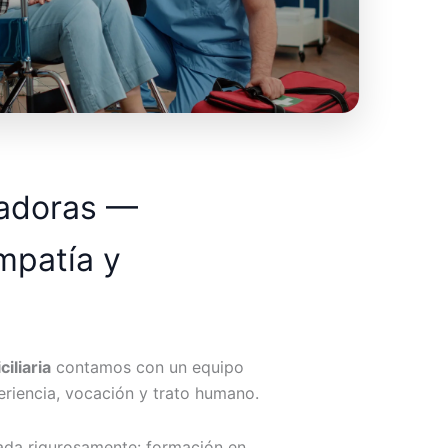
dadoras —
mpatía y
iliaria
contamos con un equipo
riencia, vocación y trato humano.
ada rigurosamente: formación en