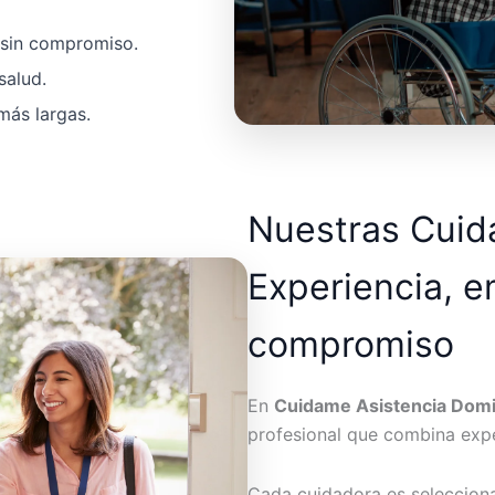
a sin compromiso.
salud.
más largas.
Nuestras Cui
Experiencia, e
compromiso
En
Cuidame Asistencia Domic
profesional que combina expe
Cada cuidadora es seleccion