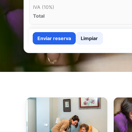
IVA (10%)
Total
Enviar reserva
Limpiar