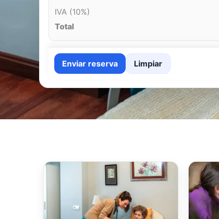
IVA (10%)
Total
Enviar reserva
Limpiar