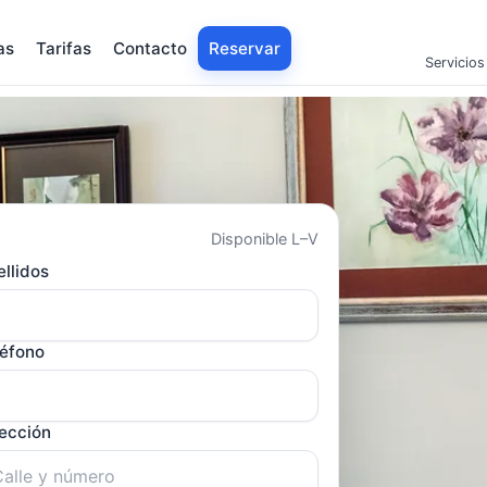
as
Tarifas
Contacto
Reservar
Servicios
Disponible L–V
llidos
léfono
rección