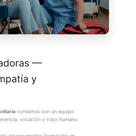
dadoras —
mpatía y
iliaria
contamos con un equipo
riencia, vocación y trato humano.
ada rigurosamente: formación en