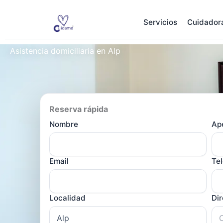
Ir
al
Servicios
Cuidador
contenido
Asistencia domiciliaria en Alp
Reserva rápida
Nombre
Ape
Email
Te
Localidad
Di