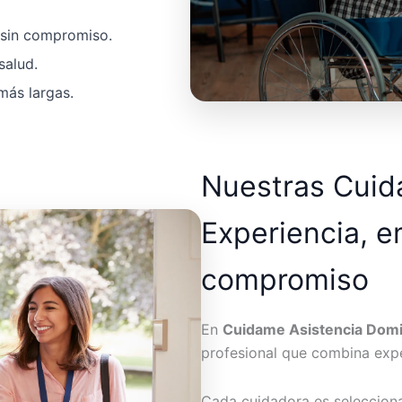
a sin compromiso.
salud.
más largas.
Nuestras Cui
Experiencia, e
compromiso
En
Cuidame Asistencia Domic
profesional que combina expe
Cada cuidadora es seleccion