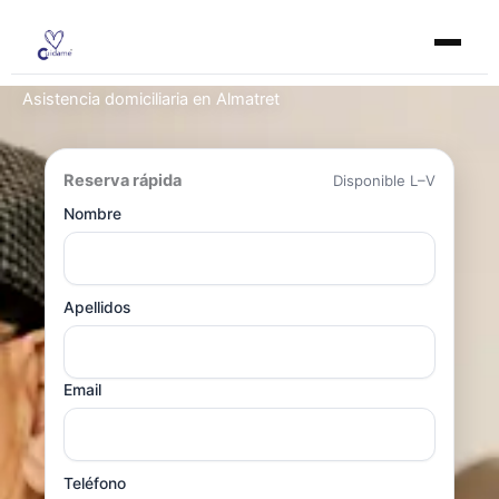
Ir
al
contenido
Asistencia domiciliaria en Almatret
Reserva rápida
Disponible L–V
Nombre
Apellidos
Email
Teléfono