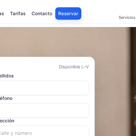
as
Tarifas
Contacto
Reservar
Servicios
Disponible L–V
llidos
léfono
rección