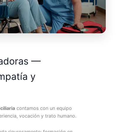
dadoras —
mpatía y
iliaria
contamos con un equipo
riencia, vocación y trato humano.
ada rigurosamente: formación en