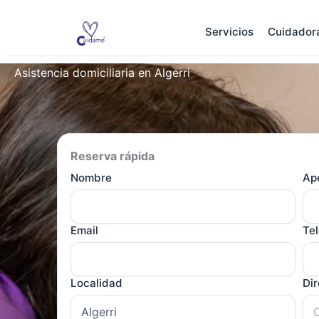
Ir
al
Servicios
Cuidador
contenido
Asistencia domiciliaria en Algerri
Reserva rápida
Nombre
Ape
Email
Te
Localidad
Di