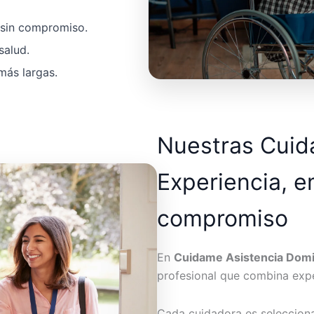
a sin compromiso.
salud.
más largas.
Nuestras Cui
Experiencia, e
compromiso
En
Cuidame Asistencia Domic
profesional que combina expe
Cada cuidadora es seleccion