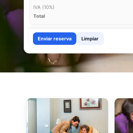
IVA (10%)
Total
Enviar reserva
Limpiar