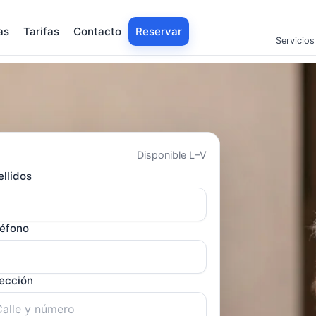
as
Tarifas
Contacto
Reservar
Servicios
Disponible L–V
llidos
léfono
rección