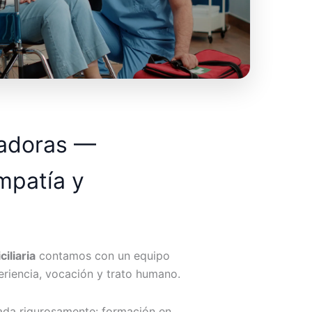
dadoras —
mpatía y
iliaria
contamos con un equipo
riencia, vocación y trato humano.
ada rigurosamente: formación en