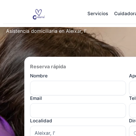
Ir
al
Servicios
Cuidador
contenido
Asistencia domiciliaria en Aleixar, l'
Reserva rápida
Nombre
Ape
Email
Te
Localidad
Di