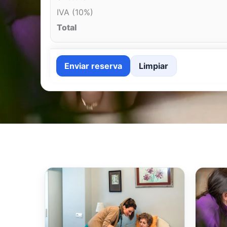
IVA (10%)
Total
Enviar reserva
Limpiar