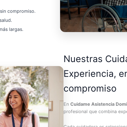
a sin compromiso.
salud.
más largas.
Nuestras Cui
Experiencia, e
compromiso
En
Cuidame Asistencia Domic
profesional que combina expe
Cada cuidadora es seleccion