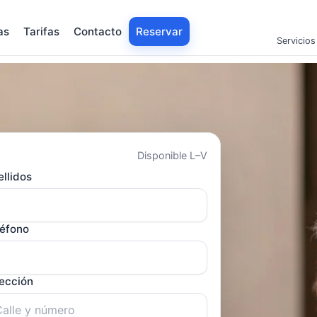
as
Tarifas
Contacto
Reservar
Servicios
Disponible L–V
llidos
léfono
rección