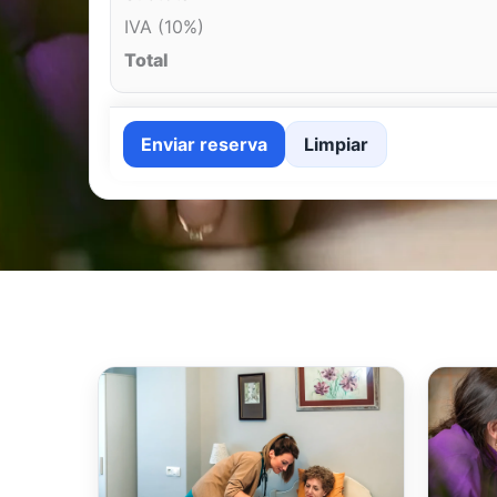
IVA (10%)
Total
Enviar reserva
Limpiar