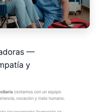
dadoras —
mpatía y
iliaria
contamos con un equipo
riencia, vocación y trato humano.
ada rigurosamente: formación en