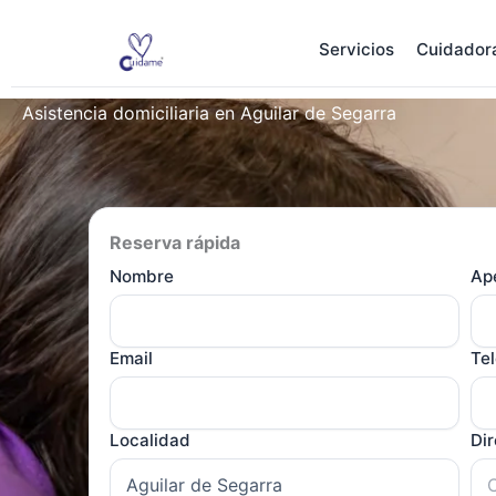
Ir
al
Servicios
Cuidador
contenido
Asistencia domiciliaria en Aguilar de Segarra
Reserva rápida
Nombre
Ape
Email
Te
Localidad
Di