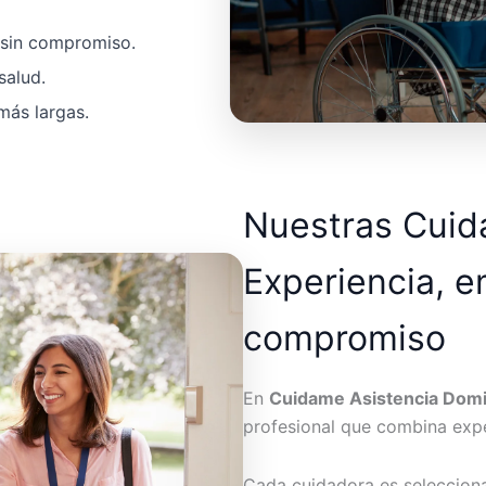
a sin compromiso.
salud.
más largas.
Nuestras Cui
Experiencia, e
compromiso
En
Cuidame Asistencia Domic
profesional que combina expe
Cada cuidadora es seleccion